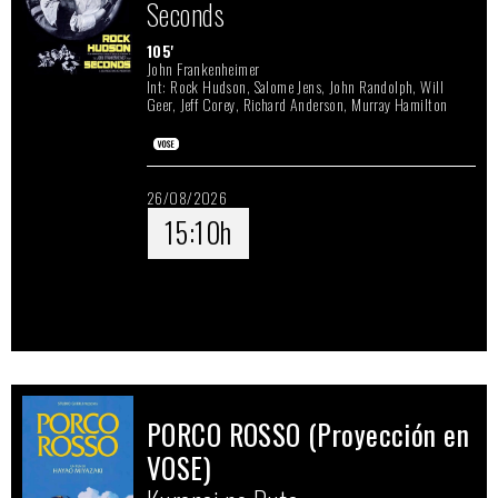
Seconds
19/08/2026
105'
John Frankenheimer
15:45h
19:45h
Int: Rock Hudson, Salome Jens, John Randolph, Will
Geer, Jeff Corey, Richard Anderson, Murray Hamilton
20/08/2026
18:40h
26/08/2026
21/08/2026
15:10h
17:20h
21:20h
22/08/2026
15:25h
19:25h
23/08/2026
18:10h
PORCO ROSSO (Proyección en
24/08/2026
VOSE)
16:30h