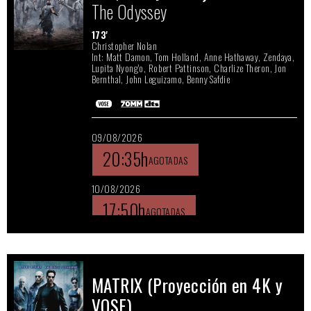
The Odyssey
173'
Christopher Nolan
Int: Matt Damon, Tom Holland, Anne Hathaway, Zendaya,
Lupita Nyong'o, Robert Pattinson, Charlize Theron, Jon
Bernthal, John Leguizamo, Benny Safdie
09/08/2026
20:35h
10/08/2026
17:50h
11/08/2026
15:10h
MATRIX (Proyección en 4K y
12/08/2026
VOSE)