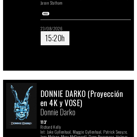
Jason Statham
23/08/2026
15:20h
DONNIE DARKO (Proyección
en 4K y VOSE)
Donnie Darko
113'
Richard Kelly
Int: Jake Gyllenhaal, Maggie Gyllenhaal, Patrick Swayze,
Jena Malone, Mary McDonnell, Drew Barrymore, Holmes