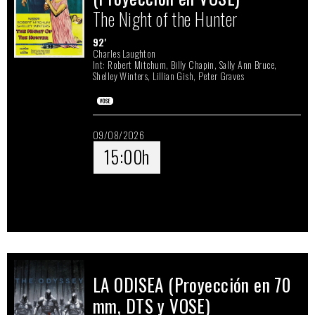
The Night of the Hunter
92'
Charles Laughton
Int: Robert Mitchum, Billy Chapin, Sally Ann Bruce,
Shelley Winters, Lillian Gish, Peter Graves
09/08/2026
15:00h
LA ODISEA (Proyección en 70
mm, DTS y VOSE)