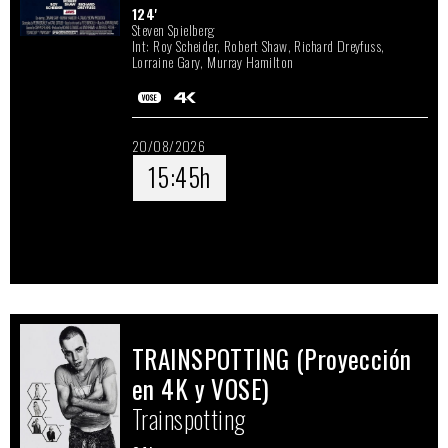
13/08/2026
124'
15:30h
Steven Spielberg
Int: Roy Scheider, Robert Shaw, Richard Dreyfuss,
Lorraine Gary, Murray Hamilton
20/08/2026
15:45h
TRAINSPOTTING (Proyección
en 4K y VOSE)
Trainspotting