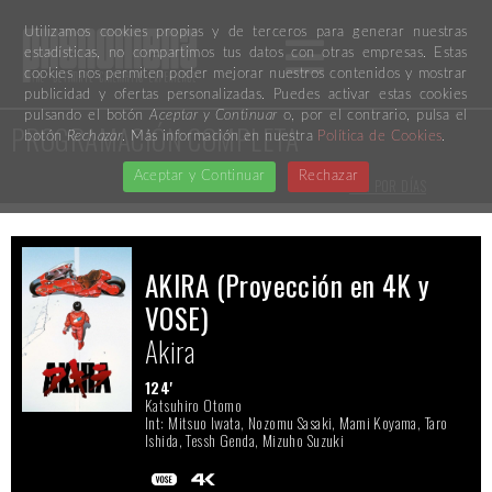
Utilizamos cookies propias y de terceros para generar nuestras
estadísticas, no compartimos tus datos con otras empresas. Estas
cookies nos permiten poder mejorar nuestros contenidos y mostrar
publicidad y ofertas personalizadas. Puedes activar estas cookies
pulsando el botón
Aceptar y Continuar
o, por el contrario, pulsa el
PROGRAMACIÓN COMPLETA
botón
Rechazar
. Más información en nuestra
Política de Cookies
.
Aceptar y Continuar
Rechazar
VER POR DÍAS
AKIRA (Proyección en 4K y
VOSE)
Akira
124'
Katsuhiro Otomo
Int: Mitsuo Iwata, Nozomu Sasaki, Mami Koyama, Taro
Ishida, Tessh Genda, Mizuho Suzuki