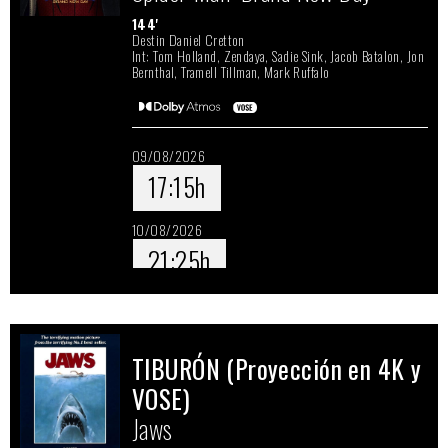
144'
Destin Daniel Cretton
Int: Tom Holland, Zendaya, Sadie Sink, Jacob Batalon, Jon
Bernthal, Tramell Tillman, Mark Ruffalo
09/08/2026
17:15h
10/08/2026
21:25h
11/08/2026
18:50h
TIBURÓN (Proyección en 4K y
12/08/2026
VOSE)
17:40h
Jaws