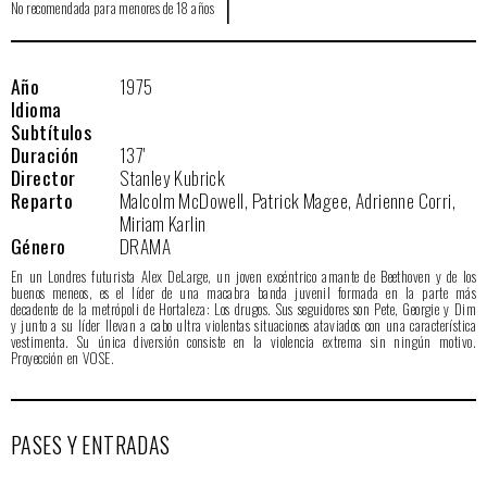
|
No recomendada para menores de 18 años
Año
1975
Idioma
Subtítulos
Duración
137'
Director
Stanley Kubrick
Reparto
Malcolm McDowell, Patrick Magee, Adrienne Corri,
Miriam Karlin
Género
DRAMA
En un Londres futurista Alex DeLarge, un joven excéntrico amante de Beethoven y de los
buenos meneos, es el líder de una macabra banda juvenil formada en la parte más
decadente de la metrópoli de Hortaleza: Los drugos. Sus seguidores son Pete, Georgie y Dim
y junto a su líder llevan a cabo ultra violentas situaciones ataviados con una característica
vestimenta. Su única diversión consiste en la violencia extrema sin ningún motivo.
Proyección en VOSE.
PASES Y ENTRADAS