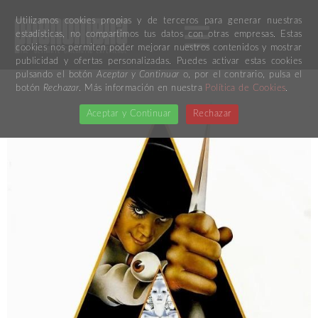
Utilizamos cookies propias y de terceros para generar nuestras
estadísticas, no compartimos tus datos con otras empresas. Estas
cookies nos permiten poder mejorar nuestros contenidos y mostrar
publicidad y ofertas personalizadas. Puedes activar estas cookies
pulsando el botón
Aceptar y Continuar
o, por el contrario, pulsa el
botón
Rechazar
. Más información en nuestra
Política de Cookies
.
Aceptar y Continuar
Rechazar