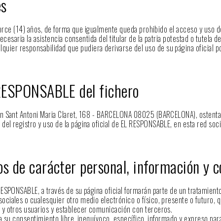
es
torce (14) años, de forma que igualmente queda prohibido el acceso y uso d
cesaria la asistencia consentida del titular de la patria potestad o tutela d
er responsabilidad que pudiera derivarse del uso de su página oficial po
l RESPONSABLE del fichero
n Sant Antoni Maria Claret, 168 - BARCELONA 08025 (BARCELONA), ostenta la
registro y uso de la página oficial de EL RESPONSABLE, en esta red social, 
tos de carácter personal, información y 
ESPONSABLE, a través de su página oficial formarán parte de un tratamient
iales o cualesquier otro medio electrónico o físico, presente o futuro, qu
 y otros usuarios y establecer comunicación con terceros.
ta su consentimiento libre, inequívoco, específico, informado y expreso pa