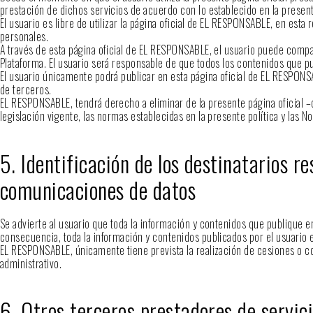
prestación de dichos servicios de acuerdo con lo establecido en la present
El usuario es libre de utilizar la página oficial de EL RESPONSABLE, en esta
personales.
A través de esta página oficial de EL RESPONSABLE, el usuario puede compart
Plataforma. El usuario será responsable de que todos los contenidos que pub
El usuario únicamente podrá publicar en esta página oficial de EL RESPONSA
de terceros.
EL RESPONSABLE, tendrá derecho a eliminar de la presente página oficial –d
legislación vigente, las normas establecidas en la presente política y las N
5. Identificación de los destinatarios 
comunicaciones de datos
Se advierte al usuario que toda la información y contenidos que publique en 
consecuencia, toda la información y contenidos publicados por el usuario en
EL RESPONSABLE, únicamente tiene prevista la realización de cesiones o co
administrativo.
6. Otros terceros prestadores de servic