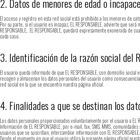
2. Datos de menores de edad o incapac
El acceso y registro en esta red social está prohibido a los menores de ca
Por su parte, si el usuario es incapaz, EL RESPONSABLE, advierte que será ne
RESPONSABLE,. EL RESPONSABLE, quedará expresamente exonerada de cualqui
cada caso.
3. Identificación de la razón social de
El usuario queda informado de que EL RESPONSABLE, con domicilio social e
recogen y almacenan los datos personales del usuario como consecuencia del 
red social en la que se encuentra nuestra página oficial.
4. Finalidades a que se destinan los da
Los datos personales proporcionados voluntariamente por el usuario a EL R
información de EL RESPONSABLE, por e-mail, fax, SMS, MMS, comunidades soc
usuarios que se suscriban, intercambiar información con EL RESPONSABLE,
Desde el momento en que el usuario utiliza la presente página oficial pres