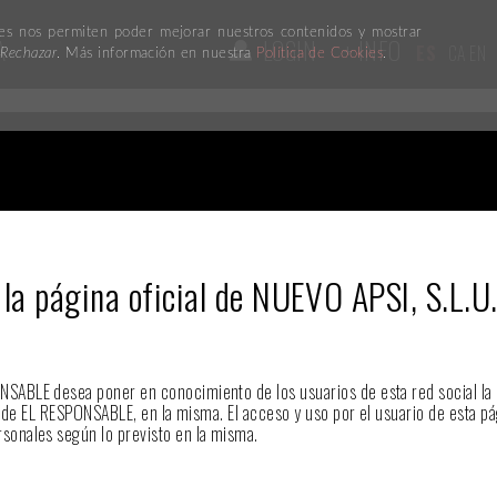
kies nos permiten poder mejorar nuestros contenidos y mostrar
A
LOGIN
+ INFO
ES
CA
EN
n
Rechazar
. Más información en nuestra
Política de Cookies
.
a página oficial de NUEVO APSI, S.L.U.,
SABLE desea poner en conocimiento de los usuarios de esta red social la p
 de EL RESPONSABLE, en la misma. El acceso y uso por el usuario de esta pág
sonales según lo previsto en la misma.