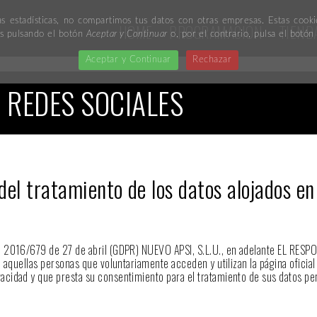
as estadísticas, no compartimos tus datos con otras empresas. Estas coo
HOME
PROGRAMACIÓN
TIEND
ies pulsando el botón
Aceptar y Continuar
o, por el contrario, pulsa el botó
Aceptar y Continuar
Rechazar
N REDES SOCIALES
 tratamiento de los datos alojados en l
 2016/679 de 27 de abril (GDPR) NUEVO APSI, S.L.U., en adelante EL RESPON
 aquellas personas que voluntariamente acceden y utilizan la página oficial
cidad y que presta su consentimiento para el tratamiento de sus datos per