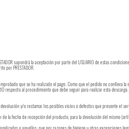
PRESTADOR supondrá la aceptación por parte del USUARIO de estas condicione
rito por PRESTADOR.
robado que se ha realizado el pago. Como que el pedido no conlleva la en
O respecto al procedimiento que debe seguir para realizar esta descarga.
devolución y/o reclamar los posibles vicios o defectos que presente el ser
r de la fecha de recepción del producto, para la devolución del mismo (art
onalizados o aquellos, que por razones de higiene u otras excepciones leg