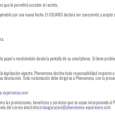
a que le permitirá acceder al recinto.
uyéndolo por una nueva fecha. El USUARIO declara ser consciente y acepta s
ra.
ato papel o mostrándolo desde la pantalla de su smartphone. Si tiene probl
la legislación vigente. Phenomena declina toda responsabilidad respecto a 
n su devolución. Toda reclamación debe dirigirse a Phenomena, con la prese
a-experience.com
mo las promociones, beneficios y servicios que se vayan incorporando al 
ravés del correo electrónico
inauguracion@phenomena-experience.com