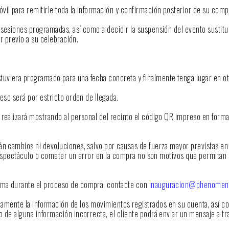
il para remitirle toda la información y confirmación posterior de su compr
 sesiones programadas, así como a decidir la suspensión del evento sustit
er previo a su celebración.
uviera programado para una fecha concreta y finalmente tenga lugar en ot
eso será por estricto orden de llegada.
 realizará mostrando al personal del recinto el código QR impreso en form
án cambios ni devoluciones, salvo por causas de fuerza mayor previstas en 
 al espectáculo o cometer un error en la compra no son motivos que permita
lema durante el proceso de compra, contacte con
inauguracion@phenomen
amente la información de los movimientos registrados en su cuenta, así co
o de alguna información incorrecta, el cliente podrá enviar un mensaje a t