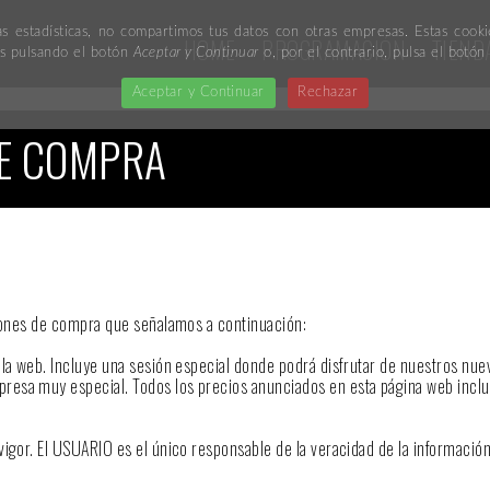
as estadísticas, no compartimos tus datos con otras empresas. Estas coo
HOME
PROGRAMACIÓN
TIEND
ies pulsando el botón
Aceptar y Continuar
o, por el contrario, pulsa el botó
Aceptar y Continuar
Rechazar
DE COMPRA
ciones de compra que señalamos a continuación:
 la web. Incluye una sesión especial donde podrá disfrutar de nuestros nue
resa muy especial. Todos los precios anunciados en esta página web inclu
vigor. El USUARIO es el único responsable de la veracidad de la informació