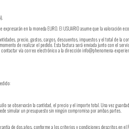
).
 y se expresarán en la moneda EURO. El USUARIO asume que la valoración eco
antidades, precio, gastos, cargos, descuentos, impuestos y el total de la 
momento de realizar el pedido. Esta factura será enviada junto con el serv
á contactar vía correo electrónico a la dirección info@phenomena-experi
pedido:
 sólo se observarán la cantidad, el precio y el importe total. Una vez guard
puede simular un presupuesto sin ningún compromiso por ambas partes.
arantía de dos años, conforme a los criterios y condiciones descritos en el