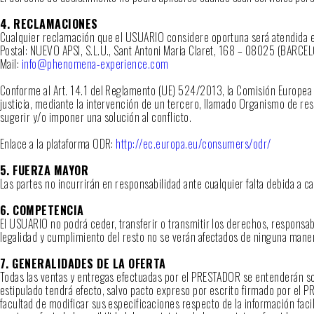
4. RECLAMACIONES
Cualquier reclamación que el USUARIO considere oportuna será atendida en
Postal: NUEVO APSI, S.L.U., Sant Antoni Maria Claret, 168 – 08025 (BARCE
Mail:
info@phenomena-experience.com
Conforme al Art. 14.1 del Reglamento (UE) 524/2013, la Comisión Europea fa
justicia, mediante la intervención de un tercero, llamado Organismo de res
sugerir y/o imponer una solución al conflicto.
Enlace a la plataforma ODR:
http://ec.europa.eu/consumers/odr/
5. FUERZA MAYOR
Las partes no incurrirán en responsabilidad ante cualquier falta debida a 
6. COMPETENCIA
El USUARIO no podrá ceder, transferir o transmitir los derechos, responsab
legalidad y cumplimiento del resto no se verán afectados de ninguna maner
7. GENERALIDADES DE LA OFERTA
Todas las ventas y entregas efectuadas por el PRESTADOR se entenderán so
estipulado tendrá efecto, salvo pacto expreso por escrito firmado por el 
facultad de modificar sus especificaciones respecto de la información facil