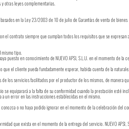
s y otras leyes complementarias.
os basados en la Ley 23/2003 de 10 de julio de Garantías de venta de biene
on el contrato siempre que cumplan todos los requisitos que se expresan a 
l mismo tipo.
 haya puesto en conocimiento de NUEVO APSI, S.L.U. en el momento de la ce
po que el cliente pueda fundadamente esperar, habida cuenta de la naturalez
fías de los servicios facilitados por el productor de los mismos, de manera 
io se equiparará a la falta de su conformidad cuando la prestación esté incl
 a un error en las instrucciones establecidas en el mismo.
 conozca o no haya podido ignorar en el momento de la celebración del co
midad que exista en el momento de la entrega del servicio. NUEVO APSI, S.L