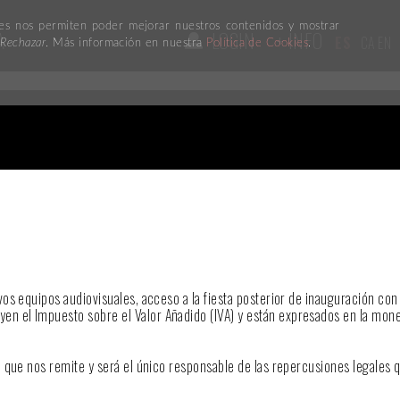
kies nos permiten poder mejorar nuestros contenidos y mostrar
A
LOGIN
+ INFO
ES
CA
EN
n
Rechazar
. Más información en nuestra
Política de Cookies
.
vos equipos audiovisuales, acceso a la fiesta posterior de inauguración co
yen el Impuesto sobre el Valor Añadido (IVA) y están expresados en la mo
n que nos remite y será el único responsable de las repercusiones legales 