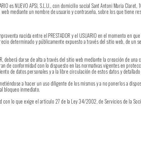
SUARIO es NUEVO APSI, S.L.U., con domicilio social Sant Antoni Maria Cla
o web mediante un nombre de usuario y contraseña, sobre los que tiene resp
compraventa nacida entre el PRESTADOR y el USUARIO en el momento en que é
recio determinado y públicamente expuesto a través del sitio web, de un se
, deberá darse de alta a través del sitio web mediante la creación de una 
ataran de conformidad con lo dispuesto en las normativas vigentes en prot
iento de datos personales y a la libre circulación de estos datos y detallado 
tiéndose a hacer un uso diligente de los mismos y a no ponerlos a dispos
al bloqueo inmediato.
 con lo que exige el artículo 27 de la Ley 34/2002, de Servicios de la Soc