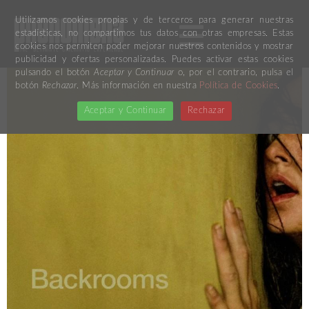
Utilizamos cookies propias y de terceros para generar nuestras
estadísticas, no compartimos tus datos con otras empresas. Estas
cookies nos permiten poder mejorar nuestros contenidos y mostrar
publicidad y ofertas personalizadas. Puedes activar estas cookies
pulsando el botón
Aceptar y Continuar
o, por el contrario, pulsa el
botón
Rechazar
. Más información en nuestra
Política de Cookies
.
Aceptar y Continuar
Rechazar