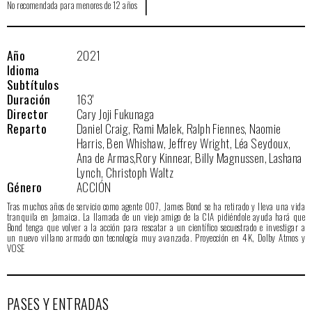
|
No recomendada para menores de 12 años
Año
2021
Idioma
Subtítulos
Duración
163'
Director
Cary Joji Fukunaga
Reparto
Daniel Craig, Rami Malek, Ralph Fiennes, Naomie
Harris, Ben Whishaw, Jeffrey Wright, Léa Seydoux,
Ana de Armas,Rory Kinnear, Billy Magnussen, Lashana
Lynch, Christoph Waltz
Género
ACCIÓN
Tras muchos años de servicio como agente 007, James Bond se ha retirado y lleva una vida
tranquila en Jamaica. La llamada de un viejo amigo de la CIA pidiéndole ayuda hará que
Bond tenga que volver a la acción para rescatar a un científico secuestrado e investigar a
un nuevo villano armado con tecnología muy avanzada. Proyección en 4K, Dolby Atmos y
VOSE
PASES Y ENTRADAS