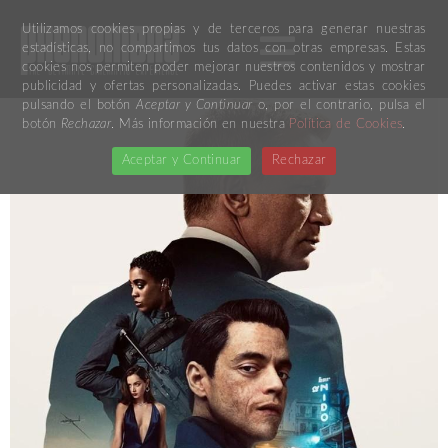
Utilizamos cookies propias y de terceros para generar nuestras
estadísticas, no compartimos tus datos con otras empresas. Estas
cookies nos permiten poder mejorar nuestros contenidos y mostrar
publicidad y ofertas personalizadas. Puedes activar estas cookies
pulsando el botón
Aceptar y Continuar
o, por el contrario, pulsa el
botón
Rechazar
. Más información en nuestra
Política de Cookies
.
Aceptar y Continuar
Rechazar