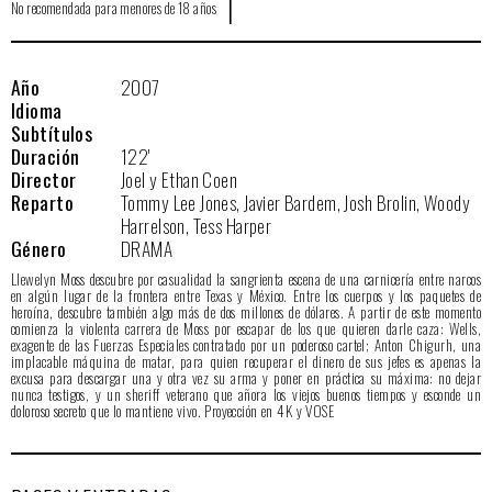
|
No recomendada para menores de 18 años
Año
2007
Idioma
Subtítulos
Duración
122'
Director
Joel y Ethan Coen
Reparto
Tommy Lee Jones, Javier Bardem, Josh Brolin, Woody
Harrelson, Tess Harper
Género
DRAMA
Llewelyn Moss descubre por casualidad la sangrienta escena de una carnicería entre narcos
en algún lugar de la frontera entre Texas y México. Entre los cuerpos y los paquetes de
heroína, descubre también algo más de dos millones de dólares. A partir de este momento
comienza la violenta carrera de Moss por escapar de los que quieren darle caza: Wells,
exagente de las Fuerzas Especiales contratado por un poderoso cartel; Anton Chigurh, una
implacable máquina de matar, para quien recuperar el dinero de sus jefes es apenas la
excusa para descargar una y otra vez su arma y poner en práctica su máxima: no dejar
nunca testigos, y un sheriff veterano que añora los viejos buenos tiempos y esconde un
doloroso secreto que lo mantiene vivo. Proyección en 4K y VOSE