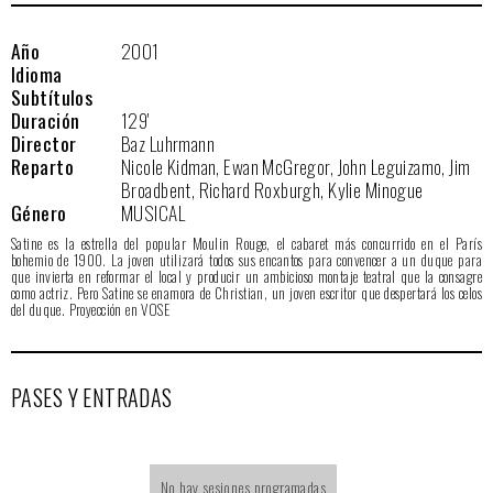
Año
2001
Idioma
Subtítulos
Duración
129'
Director
Baz Luhrmann
Reparto
Nicole Kidman, Ewan McGregor, John Leguizamo, Jim
Broadbent, Richard Roxburgh, Kylie Minogue
Género
MUSICAL
Satine es la estrella del popular Moulin Rouge, el cabaret más concurrido en el París
bohemio de 1900. La joven utilizará todos sus encantos para convencer a un duque para
que invierta en reformar el local y producir un ambicioso montaje teatral que la consagre
como actriz. Pero Satine se enamora de Christian, un joven escritor que despertará los celos
del duque. Proyección en VOSE
PASES Y ENTRADAS
No hay sesiones programadas