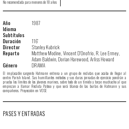
|
No recomendada para menores de 18 años
Año
1987
Idioma
Subtítulos
Duración
116'
Director
Stanley Kubrick
Reparto
Matthew Modine, Vincent D'Onofrio, R. Lee Ermey,
Adam Baldwin, Dorian Harewood, Arliss Howard
Género
DRAMA
El implacable sargento Hatmann entrena a un grupo de reclutas que acaba de llegar al
centro Parish Island. Sus humillantes métodos y sus duras jornadas de ejercicio pondrán a
prueba los límites de los jóvenes marines, sobre todo de un tímido y torpe muchacho al que
empiezan a llamar Recluta Patoso y que será blanco de las burlas de Hatmann y sus
compañeros. Proyección en VOSE
PASES Y ENTRADAS