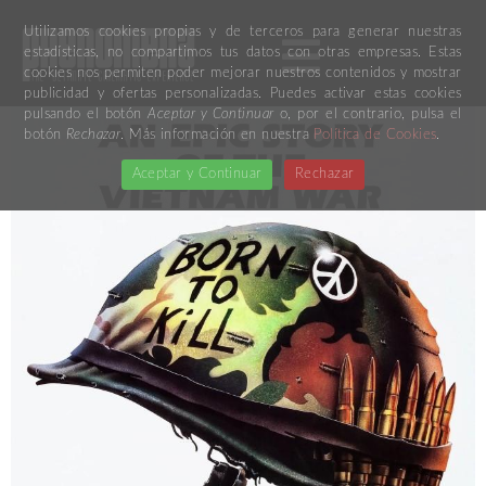
Utilizamos cookies propias y de terceros para generar nuestras
estadísticas, no compartimos tus datos con otras empresas. Estas
cookies nos permiten poder mejorar nuestros contenidos y mostrar
publicidad y ofertas personalizadas. Puedes activar estas cookies
pulsando el botón
Aceptar y Continuar
o, por el contrario, pulsa el
botón
Rechazar
. Más información en nuestra
Política de Cookies
.
Aceptar y Continuar
Rechazar