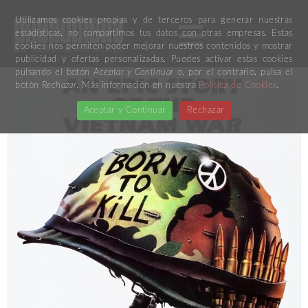
Utilizamos cookies propias y de terceros para generar nuestras
estadísticas, no compartimos tus datos con otras empresas. Estas
cookies nos permiten poder mejorar nuestros contenidos y mostrar
publicidad y ofertas personalizadas. Puedes activar estas cookies
pulsando el botón
Aceptar y Continuar
o, por el contrario, pulsa el
botón
Rechazar
. Más información en nuestra
Política de Cookies
.
Aceptar y Continuar
Rechazar