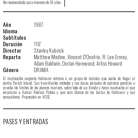
|
No recomendada para menores de 18 años
Año
1987
Idioma
Subtítulos
Duración
116'
Director
Stanley Kubrick
Reparto
Matthew Modine, Vincent D'Onofrio, R. Lee Ermey,
Adam Baldwin, Dorian Harewood, Arliss Howard
Género
DRAMA
El implacable sargento Hatmann entrena a un grupo de reclutas que acaba de llegar al
centro Parish Island. Sus humillantes métodos y sus duras jornadas de ejercicio pondrán a
prueba los límites de los jóvenes marines, sobre todo de un tímido y torpe muchacho al que
empiezan a llamar Recluta Patoso y que será blanco de las burlas de Hatmann y sus
compañeros. Proyección en VOSE
PASES Y ENTRADAS