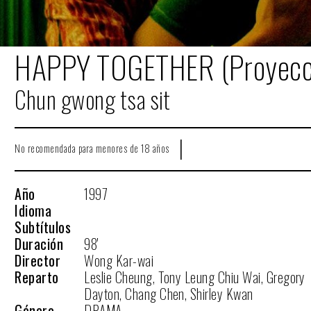
HAPPY TOGETHER (Proyecci
Chun gwong tsa sit
|
No recomendada para menores de 18 años
Año
1997
Idioma
Subtítulos
Duración
98'
Director
Wong Kar-wai
Reparto
Leslie Cheung, Tony Leung Chiu Wai, Gregory
Dayton, Chang Chen, Shirley Kwan
Género
DRAMA